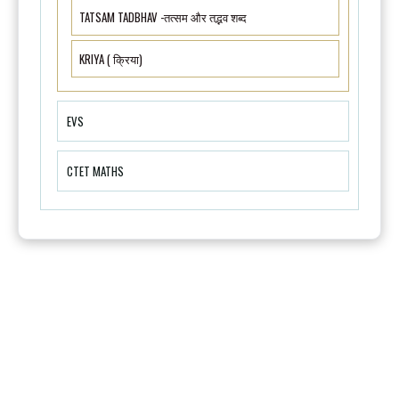
TATSAM TADBHAV -तत्सम और तद्भव शब्द
KRIYA ( क्रिया)
EVS
CTET MATHS